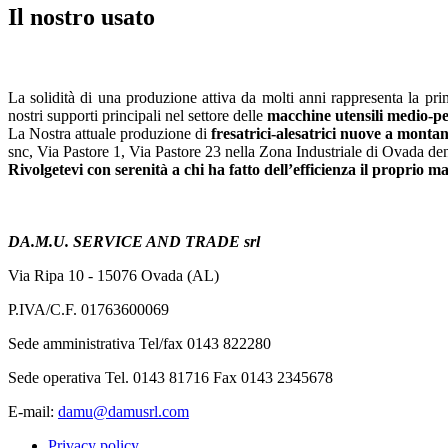
Il nostro usato
L'azienda in breve
La solidità di una produzione attiva da molti anni rappresenta la pr
nostri supporti principali nel settore delle
macchine utensili medio-pe
La Nostra attuale produzione di
fresatrici-alesatrici nuove a montan
snc, Via Pastore 1, Via Pastore 23 nella Zona Industriale di Ovada
Rivolgetevi con serenità a chi ha fatto dell’efficienza il proprio m
Contatti
DA.M.U. SERVICE AND TRADE srl
Via Ripa 10 - 15076 Ovada (AL)
P.IVA/C.F. 01763600069
Sede amministrativa Tel/fax 0143 822280
Sede operativa Tel. 0143 81716 Fax 0143 2345678
E-mail:
damu@damusrl.com
Privacy policy