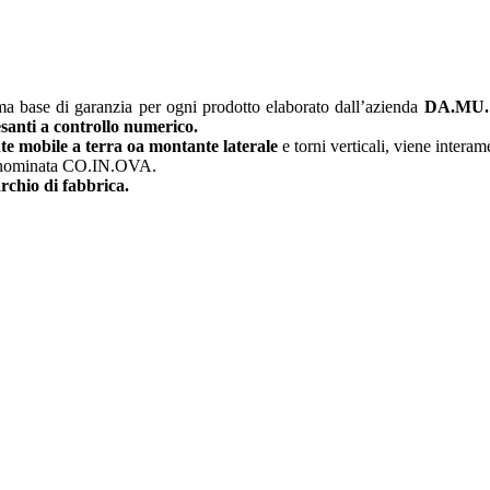
ima base di garanzia per ogni prodotto elaborato dall’azienda
DA.MU. S
santi a controllo numerico.
te mobile a terra o
a montante laterale
e torni verticali, viene intera
 denominata CO.IN.OVA.
archio di fabbrica.