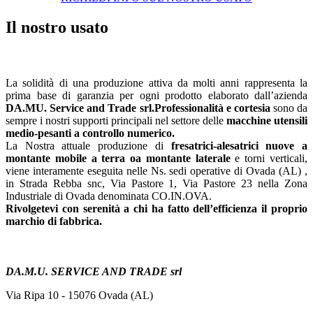
Il nostro usato
L'azienda in breve
La solidità di una produzione attiva da molti anni rappresenta la
prima base di garanzia per ogni prodotto elaborato dall’azienda
DA.MU. Service and Trade srl.
Professionalità e cortesia
sono da
sempre i nostri supporti principali nel settore delle
macchine utensili
medio-pesanti a controllo numerico.
La Nostra attuale produzione di
fresatrici-alesatrici nuove a
montante mobile a terra o
a montante laterale
e torni verticali,
viene interamente eseguita nelle Ns. sedi operative di Ovada (AL) ,
in Strada Rebba snc, Via Pastore 1, Via Pastore 23 nella Zona
Industriale di Ovada denominata CO.IN.OVA.
Rivolgetevi con serenità a chi ha fatto dell’efficienza il proprio
marchio di fabbrica.
Contatti
DA.M.U. SERVICE AND TRADE srl
Via Ripa 10 - 15076 Ovada (AL)